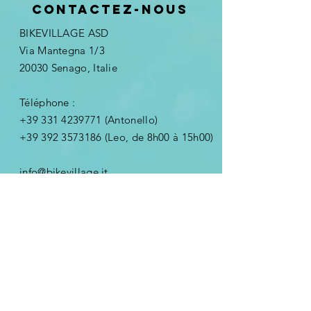
Contactez-nous
BIKEVILLAGE ASD
Via Mantegna 1/3
20030 Senago, Italie
Téléphone :
+39 331 4239771
(Antonello)
+39 392 3573186
(Leo, de 8h00 à 15h00)
info@bikevillage.it
Nome
Email