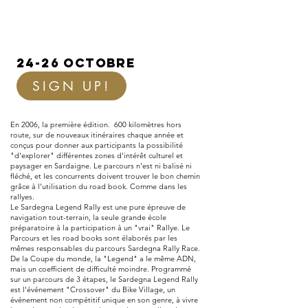
24-26 OCTOBRE
SIGN UP!
En 2006, la première édition. 600 kilomètres hors
route, sur de nouveaux itinéraires chaque année et
conçus pour donner aux participants la possibilité
"d'explorer" différentes zones d'intérêt culturel et
paysager en Sardaigne. Le parcours n'est ni balisé ni
fléché, et les concurrents doivent trouver le bon chemin
grâce à l'utilisation du road book. Comme dans les
rallyes.
Le Sardegna Legend Rally est une pure épreuve de
navigation tout-terrain, la seule grande école
préparatoire à la participation à un "vrai" Rallye. Le
Parcours et les road books sont élaborés par les
mêmes responsables du parcours Sardegna Rally Race.
De la Coupe du monde, la "Legend" a le même ADN,
mais un coefficient de difficulté moindre. Programmé
sur un parcours de 3 étapes, le Sardegna Legend Rally
est l'événement "Crossover" du Bike Village, un
événement non compétitif unique en son genre, à vivre