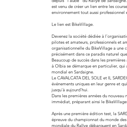
depuis "l'aube" du Rallye de Sardaigne.
est venu de créer un lien entre les cour
environnement tout aussi professionnel 
Le lien est BikeVillage.
Devenez la société dédiée à l'organisat
pilotes et amateurs, professionnels et 
organisationnelle du BikeVillage a une c
précisément dans ce paradis naturel que 
Beaucoup de succès dans les premières 
à Olbia se démarque en particulier, qui
mondial en Sardaigne.
Le CAVALCATA DEL SOLE et IL SARDEGN
événements uniques en leur genre et qui 
jusqu'à aujourd'hui.
Dans les premières années du nouveau m
immédiat, préparant ainsi le BikeVilla
Après une première édition test, la 
épreuve du championnat du monde des Ra
mondiale du Rallye débarquent en Sardai