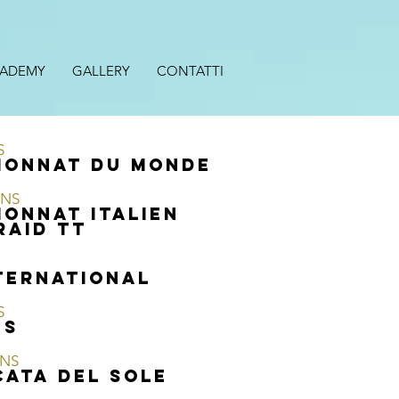
CADEMY
GALLERY
CONTATTI
S
ionnat du monde
ONS
onnat ITALIEN
RAID TT
ternational
S
ES
ONS
CATA DEL SOLE