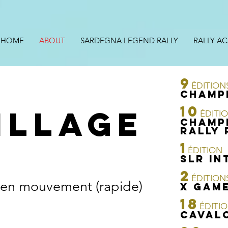
HOME
ABOUT
SARDEGNA LEGEND RALLY
RALLY A
9
ÉDITION
Champ
10
ILLAGE
ÉDITI
Champi
RALLY 
1
ÉDITION
SLR In
2
ÉDITION
in en mouvement (rapide)
X GAM
18
ÉDITI
CAVAL