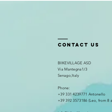
Contact us
BIIKEVILLAGE ASD
Via Mantegna1/3
Senago,Italy
Phone:
+39 331 4239771 Antonello
+39 392 3573186 (Leo, from 8 