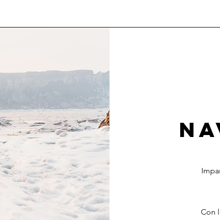
NA
Impa
Con l