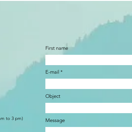
First name
E-mail
Object
am to 3 pm)
Message