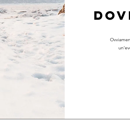
DOV
Ovviamen
un'ev