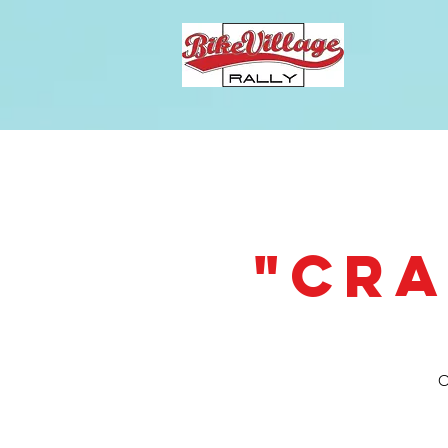
"CRA
O