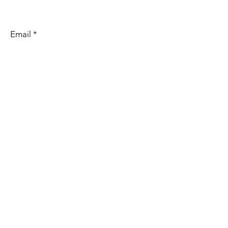
Email
Objekt
Nachricht
ABSENDEN