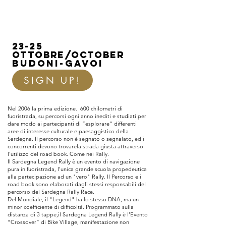
23-25
OTTOBRE/october
BUDONI-GAVOI
SIGN UP!
Nel 2006 la prima edizione. 600 chilometri di
fuoristrada, su percorsi ogni anno inediti e studiati per
dare modo ai partecipanti di “esplorare” differenti
aree di interesse culturale e paesaggistico della
Sardegna. Il percorso non è segnato o segnalato, ed i
concorrenti devono trovarela strada giusta attraverso
l'utilizzo del road book. Come nei Rally.
Il Sardegna Legend Rally è un evento di navigazione
pura in fuoristrada, l'unica grande scuola propedeutica
alla partecipazione ad un "vero" Rally. Il Percorso e i
road book sono elaborati dagli stessi responsabili del
percorso del Sardegna Rally Race.
Del Mondiale, il "Legend" ha lo stesso DNA, ma un
minor coefficiente di difficoltà. Programmato sulla
distanza di 3 tappe,il Sardegna Legend Rally è l’Evento
“Crossover” di Bike Village, manifestazione non